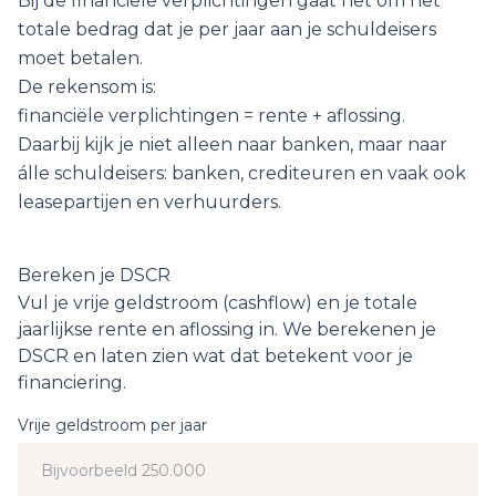
Bij de financiële verplichtingen gaat het om het
totale bedrag dat je per jaar aan je schuldeisers
moet betalen.
De rekensom is:
financiële verplichtingen = rente + aflossing.
Daarbij kijk je niet alleen naar banken, maar naar
álle schuldeisers: banken, crediteuren en vaak ook
leasepartijen en verhuurders.
1 Berekening
Bereken je DSCR
2 Ons advies
Vul je vrije geldstroom (cashflow) en je totale
jaarlijkse rente en aflossing in. We berekenen je
DSCR en laten zien wat dat betekent voor je
financiering.
Vrije geldstroom per jaar