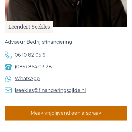
Leendert Seekles
Adviseur Bedrijfsfinanciering
06 10 82 05 61‬
(085) 864 03 28
WhatsApp
lseekles@financieringsgilde.nl
Maak vrijblijvend een afspraak