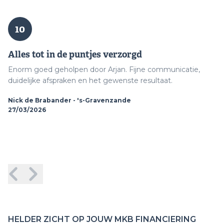
10
T
Alles tot in de puntjes verzorgd
Vo
Enorm goed geholpen door Arjan. Fijne communicatie,
re
duidelijke afspraken en het gewenste resultaat.
sn
sa
Nick de Brabander - 's-Gravenzande
27/03/2026
Jo
26
HELDER ZICHT OP JOUW MKB FINANCIERING