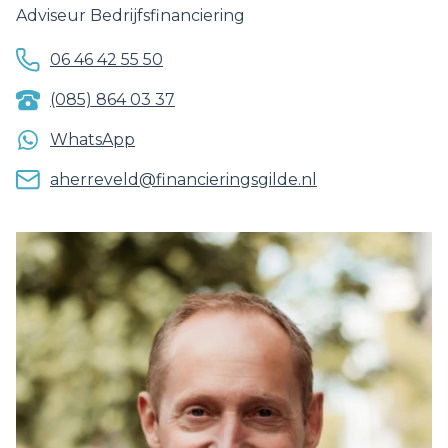
Adviseur Bedrijfsfinanciering
06 46 42 55 50
(085) 864 03 37
WhatsApp
aherreveld@financieringsgilde.nl